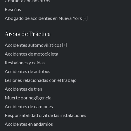
Contacta con nosotros
Reseñas
Abogado de accidentes en Nueva York
Rosedale
Bronx
Áreas de Práctica
Queens
Accidentes automovilísticos
Brooklyn
Laurelton
New York 10038
Accidentes de motocicleta
Jardines de Springfield
Resbalones y caídas
Alturas de Cambria
Accidentes de autobús
San Albano
Jamaica
Lesiones relacionadas con el trabajo
Jamaica del Sur
Accidentes de tren
Parque del Ozono Sur
Muerte por negligencia
Rockaway lejana
Accidentes de camiones
Brookville
Warnerville
Responsabilidad civil de las instalaciones
Meadowmere
Accidentes en andamios