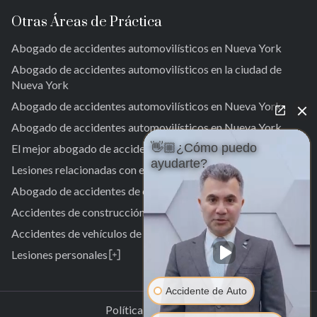
Otras Áreas de Práctica
Abogado de accidentes automovilísticos en Nueva York
Abogado de accidentes automovilísticos en la ciudad de
Nueva York
Abogado de accidentes automovilísticos en Nueva York
Abogado de accidentes automovilísticos en Nueva York
👋🏼¿Cómo puedo
El mejor abogado de accidentes de tráfico en Nueva York.
ayudarte?
Lesiones relacionadas con el trabajo
Abogado de accidentes de camiones en Nueva York
Accidentes de construcción
Accidentes de vehículos de motor
Lesiones personales
Abogado especializado en lesiones personales
Laurelton
Abogado especializado en accidentes de peatones
Accidente de Auto
Jardines de Springfield
Laurelton
Política de Privacidad