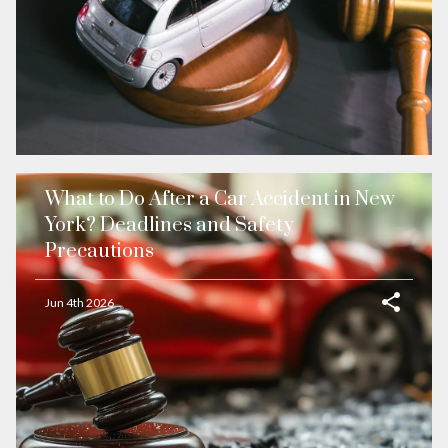
What to Do After a Car Accident in New
York? Deadlines and Safety
Precautions
Jun 4th 2026