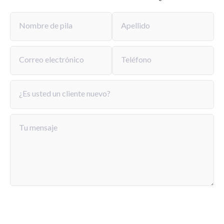
contraria, y puede variar desde algunos meses hasta
varios años.
Nombre de pila
Apellido
Correo electrónico
Teléfono
¿Es usted un cliente nuevo?
Tu mensaje