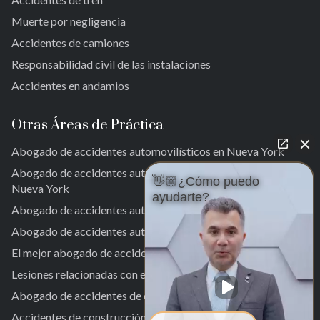
Parque del Ozono Sur
Muerte por negligencia
Rockaway lejana
Accidentes de camiones
Brookville
Warnerville
Responsabilidad civil de las instalaciones
Meadowmere
Accidentes en andamios
Otras Áreas de Práctica
Abogado de accidentes automovilísticos en Nueva York
Abogado de accidentes automovilísticos en la ciudad de
👋🏼¿Cómo puedo
Nueva York
ayudarte?
Abogado de accidentes automovilísticos en Nueva York
Abogado de accidentes automovilísticos en Nueva York
El mejor abogado de accidentes de tráfico en Nueva York.
Lesiones relacionadas con el trabajo
Abogado de accidentes de camiones en Nueva York
Accidentes de construcción