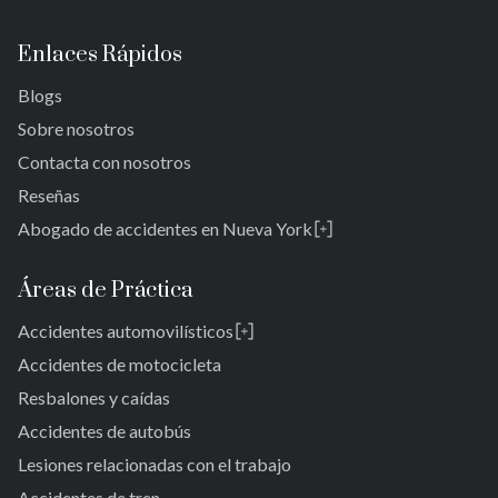
Enlaces Rápidos
Blogs
Sobre nosotros
Contacta con nosotros
Reseñas
Abogado de accidentes en Nueva York
Rosedale
Bronx
Áreas de Práctica
Queens
Accidentes automovilísticos
Brooklyn
Laurelton
New York 10038
Accidentes de motocicleta
Jardines de Springfield
Resbalones y caídas
Alturas de Cambria
Accidentes de autobús
San Albano
Jamaica
Lesiones relacionadas con el trabajo
Jamaica del Sur
Accidentes de tren