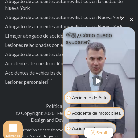
Abogado de accidentes automovilísticos en la ciudad de
Nueva York
Abogado de accidentes automovilísticos en Nueva York
Abogado de accidentes automovilísticos en Nueva York
👋🏼¿Cómo puedo
El mejor abogado de accidentes de tráfico en Nueva York.
ayudarte?
Lesiones relacionadas con el trabajo
Abogado de accidentes de camiones en Nueva York
Accidentes de construcción
Accidentes de vehículos de motor
Lesiones personales
Abogado especializado en lesiones personales
Laurelton
Abogado especializado en accidentes de peatones
Accidente de Auto
Jardines de Springfield
Laurelton
Política de Privacidad
Alturas de Cambria
Jardines de Springfield
© Copyright
2026
.
Reservados todos los derechos.
Accidente de motocicleta
San Albano
Alturas de Cambria
Design and Development by
Clectiq
Jamaica
San Albano
Accidente de camión
La información de este sitio web tiene únicamente fines informativos
Jamaica del Sur
Scroll
Jamaica
generales. Nada de lo que se encuentra aquí debe interpretarse como
Llámanos