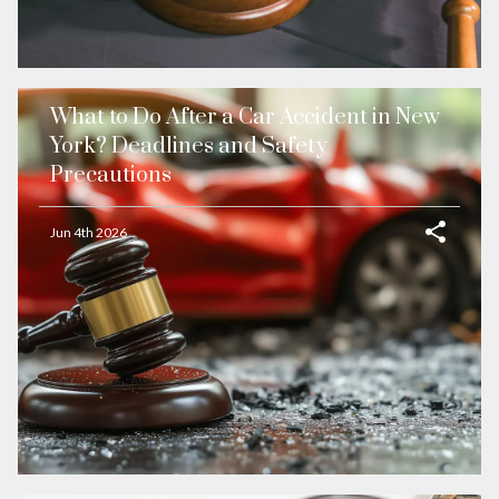
What to Do After a Car Accident in New
York? Deadlines and Safety
Precautions
Jun 4th 2026