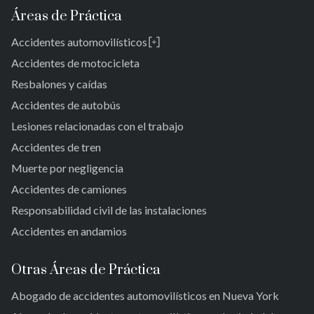
Bronx
Áreas de Práctica
Queens
Accidentes automovilísticos
Brooklyn
Laurelton
New York 10038
Accidentes de motocicleta
Jardines de Springfield
Resbalones y caídas
Alturas de Cambria
Accidentes de autobús
San Albano
Jamaica
Lesiones relacionadas con el trabajo
Jamaica del Sur
Accidentes de tren
Parque del Ozono Sur
Muerte por negligencia
Rockaway lejana
Accidentes de camiones
Brookville
Warnerville
Responsabilidad civil de las instalaciones
Meadowmere
Accidentes en andamios
Otras Áreas de Práctica
Abogado de accidentes automovilísticos en Nueva York