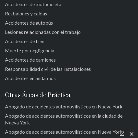
Laurelton
New York 10038
Accidentes de motocicleta
Jardines de Springfield
Resbalones y caídas
Alturas de Cambria
Accidentes de autobús
San Albano
Jamaica
Lesiones relacionadas con el trabajo
Jamaica del Sur
Accidentes de tren
Parque del Ozono Sur
Muerte por negligencia
Rockaway lejana
Accidentes de camiones
Brookville
Warnerville
Responsabilidad civil de las instalaciones
Meadowmere
Accidentes en andamios
Otras Áreas de Práctica
Abogado de accidentes automovilísticos en Nueva York
Abogado de accidentes automovilísticos en la ciudad de
Nueva York
Abogado de accidentes automovilísticos en Nueva York