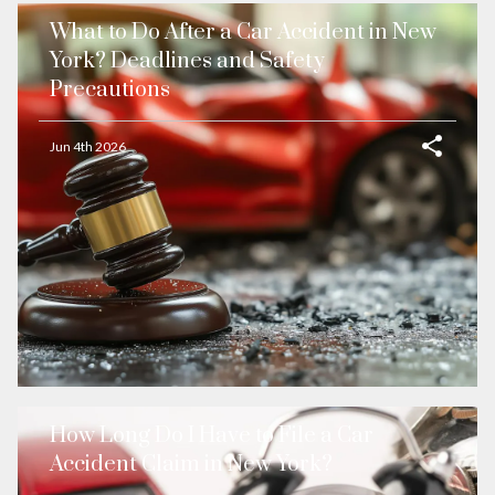
What to Do After a Car Accident in New
York? Deadlines and Safety
Precautions
Jun 4th 2026
How Long Do I Have to File a Car
Accident Claim in New York?