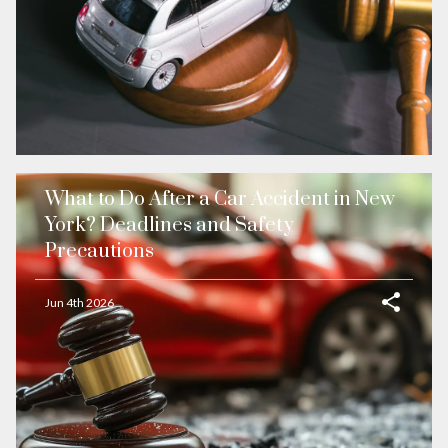
What to Do After a Car Accident in New
York? Deadlines and Safety
Precautions
Jun 4th 2026