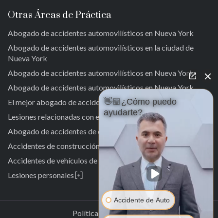
Otras Áreas de Práctica
Abogado de accidentes automovilísticos en Nueva York
Abogado de accidentes automovilísticos en la ciudad de
Nueva York
Abogado de accidentes automovilísticos en Nueva York
Abogado de accidentes automovilísticos en Nueva York
👋🏼¿Cómo puedo
El mejor abogado de accidentes de tráfico en Nueva York.
ayudarte?
Lesiones relacionadas con el trabajo
Abogado de accidentes de camiones en Nueva York
Accidentes de construcción
Accidentes de vehículos de motor
Lesiones personales
Abogado especializado en lesiones personales
Laurelton
Abogado especializado en accidentes de peatones
Accidente de Auto
Jardines de Springfield
Laurelton
Política de Privacidad