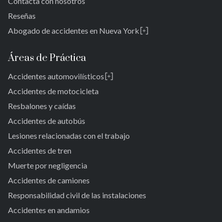
Contacta con nosotros
Reseñas
Abogado de accidentes en Nueva York
Rosedale
Bronx
Áreas de Práctica
Queens
Accidentes automovilísticos
Brooklyn
Laurelton
New York 10038
Accidentes de motocicleta
Jardines de Springfield
Resbalones y caídas
Alturas de Cambria
Accidentes de autobús
San Albano
Jamaica
Lesiones relacionadas con el trabajo
Jamaica del Sur
Accidentes de tren
Parque del Ozono Sur
Muerte por negligencia
Rockaway lejana
Accidentes de camiones
Brookville
Warnerville
Responsabilidad civil de las instalaciones
Meadowmere
Accidentes en andamios