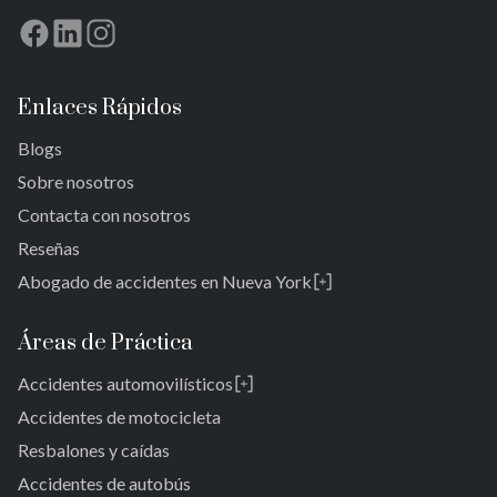
Enlaces Rápidos
Blogs
Sobre nosotros
Contacta con nosotros
Reseñas
Abogado de accidentes en Nueva York
Rosedale
Bronx
Áreas de Práctica
Queens
Accidentes automovilísticos
Brooklyn
Laurelton
New York 10038
Accidentes de motocicleta
Jardines de Springfield
Resbalones y caídas
Alturas de Cambria
Accidentes de autobús
San Albano