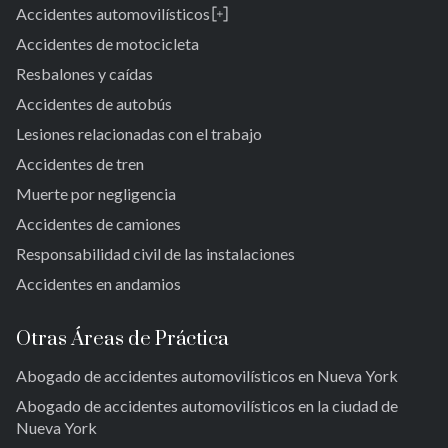
Accidentes automovilísticos
Brooklyn
Laurelton
New York 10038
Accidentes de motocicleta
Jardines de Springfield
Resbalones y caídas
Alturas de Cambria
Accidentes de autobús
San Albano
Jamaica
Lesiones relacionadas con el trabajo
Jamaica del Sur
Accidentes de tren
Parque del Ozono Sur
Muerte por negligencia
Rockaway lejana
Accidentes de camiones
Brookville
Warnerville
Responsabilidad civil de las instalaciones
Meadowmere
Accidentes en andamios
Otras Áreas de Práctica
Abogado de accidentes automovilísticos en Nueva York
Abogado de accidentes automovilísticos en la ciudad de
Nueva York