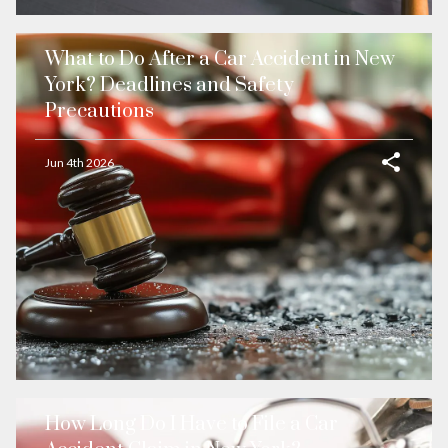
What to Do After a Car Accident in New
York? Deadlines and Safety
Precautions
Jun 4th 2026
How Long Do I Have to File a Car