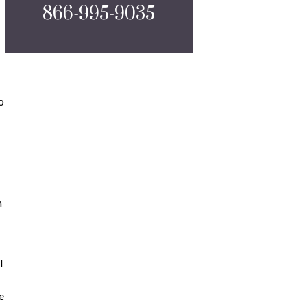
866-995-9035
o
n
l
e