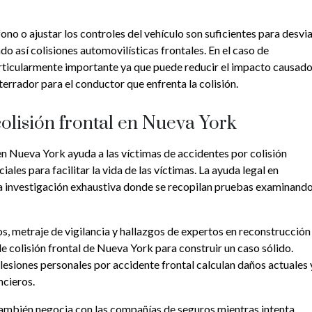
ono o ajustar los controles del vehículo son suficientes para desvi
do así colisiones automovilísticas frontales. En el caso de
particularmente importante ya que puede reducir el impacto causad
terrador para el conductor que enfrenta la colisión.
olisión frontal en Nueva York
n Nueva York ayuda a las víctimas de accidentes por colisión
ales para facilitar la vida de las víctimas. La ayuda legal en
na investigación exhaustiva donde se recopilan pruebas examinand
os, metraje de vigilancia y hallazgos de expertos en reconstrucción
de colisión frontal de Nueva York para construir un caso sólido.
lesiones personales por accidente frontal calculan daños actuales 
ncieros.
ambién negocia con las compañías de seguros mientras intenta