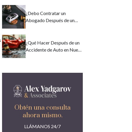
Nueva York?
¿Debo Contratar un
Abogado Después de un
Accidente de Auto en Nueva
York?
s
¿Qué Hacer Después de un
Accidente de Auto en Nueva
York? Plazos y Medidas de
Seguridad
Obtén una consulta
ahora mismo.
LLÁMANOS 24/7