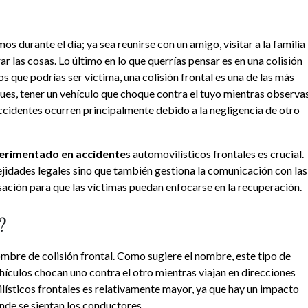
 durante el día; ya sea reunirse con un amigo, visitar a la familia
r las cosas. Lo último en lo que querrías pensar es en una colisión
os que podrías ser víctima, una colisión frontal es una de las más
ques, tener un vehículo que choque contra el tuyo mientras observa
accidentes ocurren principalmente debido a la negligencia de otro
erimentado en accidente
s automovilísticos frontales es crucial.
jidades legales sino que también gestiona la comunicación con las
ión para que las víctimas puedan enfocarse en la recuperación.
?
ombre de colisión frontal. Como sugiere el nombre, este tipo de
ículos chocan uno contra el otro mientras viajan en direcciones
lísticos frontales es relativamente mayor, ya que hay un impacto
nde se sientan los conductores.