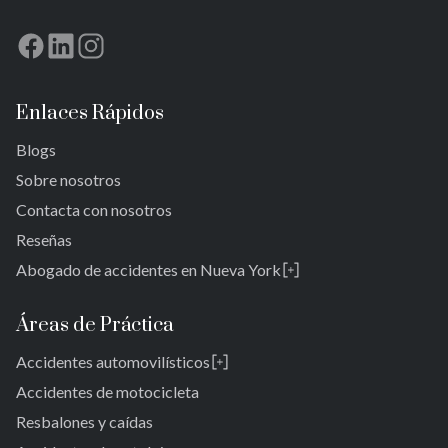
Enlaces Rápidos
Blogs
Sobre nosotros
Contacta con nosotros
Reseñas
Abogado de accidentes en Nueva York
Rosedale
Bronx
Áreas de Práctica
Queens
Accidentes automovilísticos
Brooklyn
Laurelton
New York 10038
Accidentes de motocicleta
Jardines de Springfield
Resbalones y caídas
Alturas de Cambria